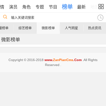
榜单
情
演员
角色
专题
节目
最新
地图
输入关键词搜索
漫榜单
综艺榜单
微影榜单
人气明星
热点资讯
微影榜单
Copyright © 2016-2018
www.
ZanPianCms
.Com
.All Rights
Reserved .