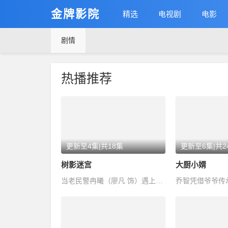
金牌影院
精选
电视剧
电影
剧情
热播推荐
更新至4集|共18集
更新至6集|共2
树影迷宫
大厨小婿
当老民警冉曦（廖凡 饰）遇上公安大赵赶鹅（尹昉 饰），从“互不顺眼”到携…