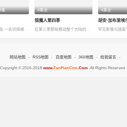
3集
8集全
4集全
猎魔人第四季
Change 2561作品 一名侦探被叫去调查森林中发生的一系列仪式性谋杀案。他在…
在第三季那些撼动整个大陆的事件发生后，杰洛特、叶妮芙、奇莉被猛烈战火与…
网站地图
-
RSS地图
-
百度地图
-
360地图
-
给我留言
-
Copyright © 2016-2018
www.
ZanPianCms
.Com
.All Rights Reserved 