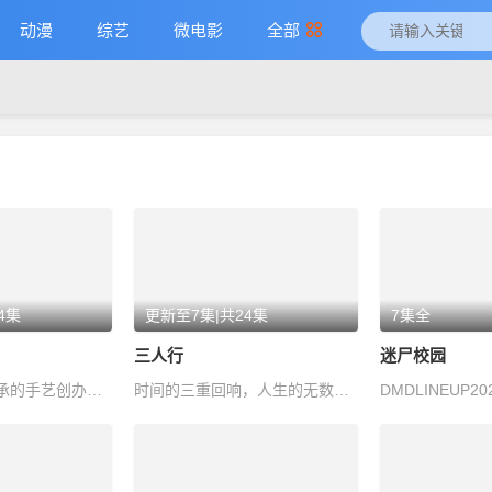
动漫
综艺
微电影
全部
4集
更新至7集|共24集
7集全
三人行
迷尸校园
乔智凭借爷爷传承的手艺创办了名为“食堂”的餐厅。他以传统古法料理精心烹…
时间的三重回响，人生的无数可能。 落雪时分，故事即将发生。
DMDLINEUP20