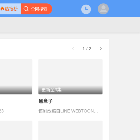
热搜榜
全网搜索
1
/
2
更新至3集
黑盒子
23
该剧改编自LINE WEBTOON台湾作者Pony的同名漫画，故事围绕活了万年的琪琪以…