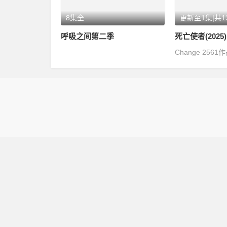
8集全
更新至1集|共1
呼吸之间第二季
死亡使者(2025)