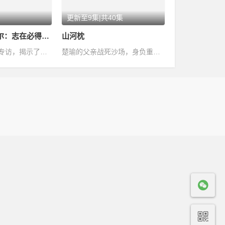
更新至9集|共40集
胡安·加布里埃尔：志在必得的音乐人
山河枕
罕见影像与独家专访，揭示了传奇歌手兼词曲创作人胡安·加布里埃尔的天才、…
楚瑜的父亲战死沙场，身负重伤的兄长向她透露此中之事绝不简单，她立誓定要…
.