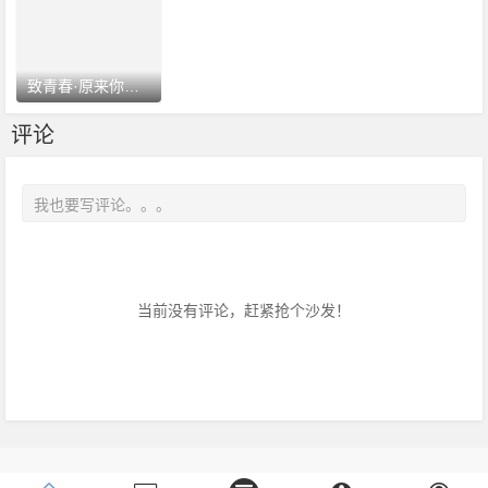
致青春·原来你还在这里
评论
当前没有评论，赶紧抢个沙发！
Copyright © 2016-2018
www.
ZanPianCms
.Com
.All Rights