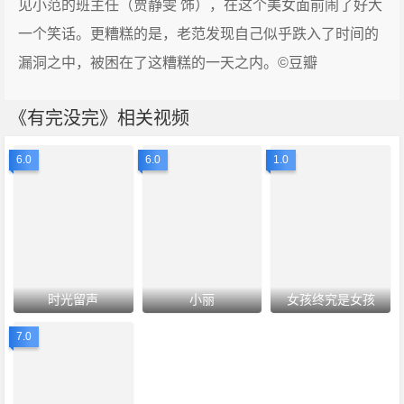
见小范的班主任（贾静雯 饰），在这个美女面前闹了好大
一个笑话。更糟糕的是，老范发现自己似乎跌入了时间的
漏洞之中，被困在了这糟糕的一天之内。©豆瓣
《有完没完》相关视频
6.0
6.0
1.0
时光留声
小丽
女孩终究是女孩
7.0